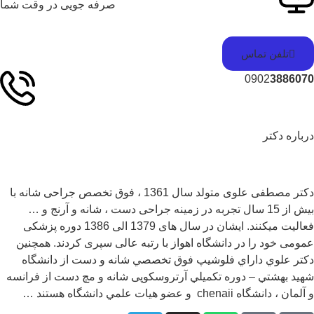
صرفه جویی در وقت شما
تلفن تماس
0902
38860
باره دکتر
دکتر مصطفی علوی متولد سال 1361 ، فوق تخصص جراحی شانه با
بیش از 15 سال تجربه در زمینه جراحی دست ، شانه و آرنج و …
فعالیت میکنند. ایشان در سال های 1379 الی 1386 دوره پزشکی
ومی خود را در دانشگاه اهواز با رتبه عالی سپری کردند. همچنين
تر علوي داراي فلوشيپ فوق تخصصي شانه و دست از دانشگاه
يد بهشتي – دوره تكميلي آرتروسکوپی شانه و مچ دست از فرانسه
ان ، دانشگاه chenaii و عضو هيات علمي دانشگاه هستند …