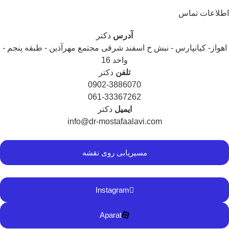
لاعات تماس
آدرس
دکتر
هواز- کیانپارس - نبش خ اسفند شرقی مجتمع مهرآذین - طبقه پنجم -
واحد 16
تلفن
دکتر
0902-3886070
061-33367262
ایمیل
دکتر
info@dr-mostafaalavi.com
مسیریابی روی نقشه
Instagram
Aparat