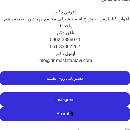
آدرس
دکتر
هواز- کیانپارس - نبش خ اسفند شرقی مجتمع مهرآذین - طبقه پنجم -
واحد 16
تلفن
دکتر
0902-3886070
061-33367262
ایمیل
دکتر
info@dr-mostafaalavi.com
مسیریابی روی نقشه
Instagram
Aparat