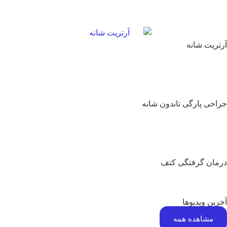
تریت شانه
احی پارگی تاندون شانه
مان گرفتگی کتف
رین ویدیوها
مشاهده همه