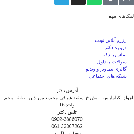
نک‌های مهم
رزرو آنلاین نوبت
درباره دکتر
تماس با دکتر
سوالات متداول
گالری تصاویر و ویدیو
شبکه های اجتماعی
آدرس
دکتر
هواز- کیانپارس - نبش خ اسفند شرقی مجتمع مهرآذین - طبقه پنجم -
واحد 16
تلفن
دکتر
0902-3886070
061-33367262
پیج
اینستاگرام