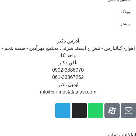
وبلاگ
بیشتر +
آدرس
دکتر
هواز- کیانپارس - نبش خ اسفند شرقی مجتمع مهرآذین - طبقه پنجم -
واحد 16
تلفن
دکتر
0902-3886070
061-33367262
ایمیل
دکتر
info@dr-mostafaalavi.com
لاعات تماس