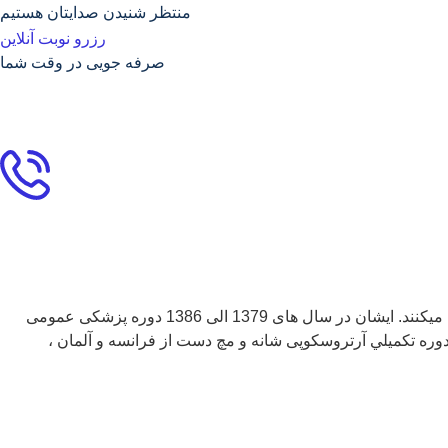
منتظر شنیدن صدایتان هستیم
رزرو نوبت آنلاین
صرفه جویی در وقت شما
دکتر مصطفی علوی متولد سال 1361 ، فوق تخصص جراحی شانه با بیش از 15 سال تجربه در زمینه جراحی دست ، شانه و آرنج و … فعالیت میکنند. ایشان در سال های 1379 الی 1386 دوره پزشکی عمومی
وره تكميلي آرتروسکوپی شانه و مچ دست از فرانسه و آلمان ،