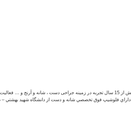
وي داراي فلوشيپ فوق تخصصي شانه و دست از دانشگاه شهيد بهشتي – د