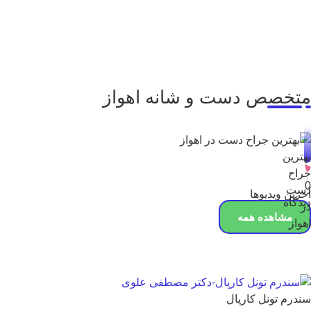
متخصص دست و شانه اهواز
بهترین
جراح
0
دست
آخرین ویدیوها
دیدگاه
در
مشاهده همه
اهواز
سندرم تونل کارپال