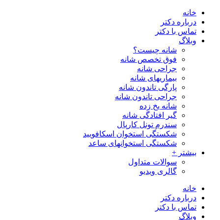
پرش
خانه
به
درباره دکتر
محتوا
تماس با دکتر
وبلاگ
شانه چیست؟
فوق تخصص شانه
جراحی شانه
بیماریهای شانه
پارگی تاندون شانه
جراحی تاندون شانه
شانه یخ زده
گیر افتادگی شانه
سندرم تونل كارپال
شکستگی استخوان اسکافویید
شکستگی استخوانهای ساعد
بیشتر +
سوالات متداول
گالری ویدیو
خانه
درباره دکتر
تماس با دکتر
وبلاگ