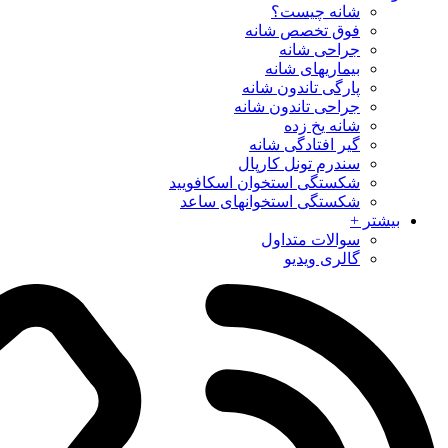
شانه چیست؟
فوق تخصص شانه
جراحی شانه
بیماریهای شانه
پارگی تاندون شانه
جراحی تاندون شانه
شانه یخ زده
گیر افتادگی شانه
سندرم تونل كارپال
شکستگی استخوان اسکافویید
شکستگی استخوانهای ساعد
بیشتر +
سوالات متداول
گالری ویدیو