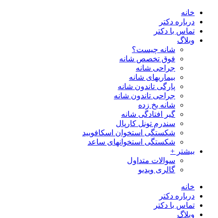
پرش
خانه
به
درباره دکتر
محتوا
تماس با دکتر
وبلاگ
شانه چیست؟
فوق تخصص شانه
جراحی شانه
بیماریهای شانه
پارگی تاندون شانه
جراحی تاندون شانه
شانه یخ زده
گیر افتادگی شانه
سندرم تونل كارپال
شکستگی استخوان اسکافویید
شکستگی استخوانهای ساعد
بیشتر +
سوالات متداول
گالری ویدیو
خانه
درباره دکتر
تماس با دکتر
وبلاگ