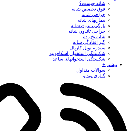
شانه چیست؟
فوق تخصص شانه
جراحی شانه
بیماریهای شانه
پارگی تاندون شانه
جراحی تاندون شانه
شانه یخ زده
گیر افتادگی شانه
سندرم تونل كارپال
شکستگی استخوان اسکافویید
شکستگی استخوانهای ساعد
بیشتر +
سوالات متداول
گالری ویدیو