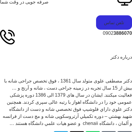
صرفه جویی در وقت شما
تلفن تماس
0902
38860
باره دکتر
دکتر مصطفی علوی متولد سال 1361 ، فوق تخصص جراحی شانه با
بیش از 15 سال تجربه در زمینه جراحی دست ، شانه و آرنج و …
فعالیت میکنند. ایشان در سال های 1379 الی 1386 دوره پزشکی
ومی خود را در دانشگاه اهواز با رتبه عالی سپری کردند. همچنين
تر علوي داراي فلوشيپ فوق تخصصي شانه و دست از دانشگاه
يد بهشتي – دوره تكميلي آرتروسکوپی شانه و مچ دست از فرانسه
ان ، دانشگاه chenaii و عضو هيات علمي دانشگاه هستند …