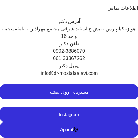
لاعات تماس
آدرس
دکتر
هواز- کیانپارس - نبش خ اسفند شرقی مجتمع مهرآذین - طبقه پنجم -
واحد 16
تلفن
دکتر
0902-3886070
061-33367262
ایمیل
دکتر
info@dr-mostafaalavi.com
مسیریابی روی نقشه
Instagram
Aparat